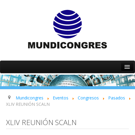
Inicio
Quiénes somos
Servicios
Mundicongres
Eventos
Congresos
Pasados
XLIV REUNIÓN SCALN
Eventos
Contacto
XLIV REUNIÓN SCALN