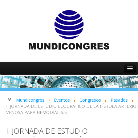
Inicio
Quiénes somos
Servicios
Mundicongres
Eventos
Congresos
Pasados
II JORNADA DE ESTUDIO ECOGRÁFICO DE LA FÍSTULA ARTERIO-
Eventos
VENOSA PARA HEMODIÁLISIS
Contacto
II JORNADA DE ESTUDIO