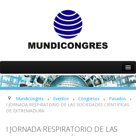
Inicio
Quiénes somos
Servicios
Mundicongres
Eventos
Congresos
Pasados
I JORNADA RESPIRATORIO DE LAS SOCIEDADES CIENTÍFICAS
Eventos
DE EXTREMADURA
Contacto
I JORNADA RESPIRATORIO DE LAS