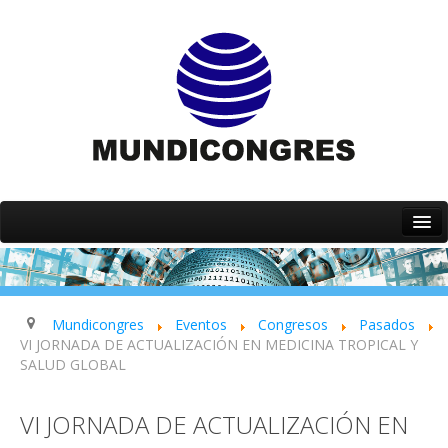
Inicio
Quiénes somos
Servicios
Mundicongres
Eventos
Congresos
Pasados
VI JORNADA DE ACTUALIZACIÓN EN MEDICINA TROPICAL Y
Eventos
SALUD GLOBAL
Contacto
VI JORNADA DE ACTUALIZACIÓN EN