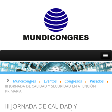
Inicio
Quiénes somos
Servicios
Mundicongres
Eventos
Congresos
Pasados
III JORNADA DE CALIDAD Y SEGURIDAD EN ATENCIÓN
Eventos
PRIMARIA
Contacto
III JORNADA DE CALIDAD Y