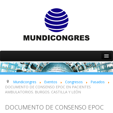
Inicio
Quiénes somos
Servicios
Mundicongres
Eventos
Congresos
Pasados
DOCUMENTO DE CONSENSO EPOC EN PACIENTES
Eventos
AMBULATORIOS. BURGOS. CASTILLA Y LEÓN
Contacto
DOCUMENTO DE CONSENSO EPOC