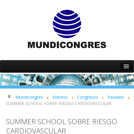
Inicio
Quiénes somos
Servicios
Mundicongres
Eventos
Congresos
Pasados
SUMMER SCHOOL SOBRE RIESGO CARDIOVASCULAR
Eventos
Contacto
SUMMER SCHOOL SOBRE RIESGO
CARDIOVASCULAR